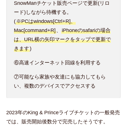
SnowManチケット販売ページで更新(リロ
ード)しながら待機する。
(
※PCはwindows[Ctrl+R]、
Mac[command+R]
、
iPhoneのsafariの場合
は、URL横の矢印マークをタップで更新で
きます
)
⑥高速インターネット回線を利用する
⑦可能なら家族や友達にも協力してもら
い、複数のデバイスでアクセスする
2023年のKing & Princeライブチケットの一般発売
では、販売開始後数分で完売したそうです。